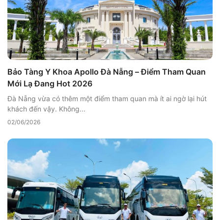
Bảo Tàng Y Khoa Apollo Đà Nẵng – Điểm Tham Quan
Mới Lạ Đang Hot 2026
Đà Nẵng vừa có thêm một điểm tham quan mà ít ai ngờ lại hút
khách đến vậy. Không...
02/06/2026