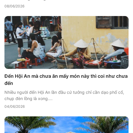
08/06/2026
Đến Hội An mà chưa ăn mấy món này thì coi như chưa
đến
Nhiều người đến Hội An lần đầu cứ tưởng chỉ cần dạo phố cổ,
chụp đèn lồng là xong....
04/06/2026