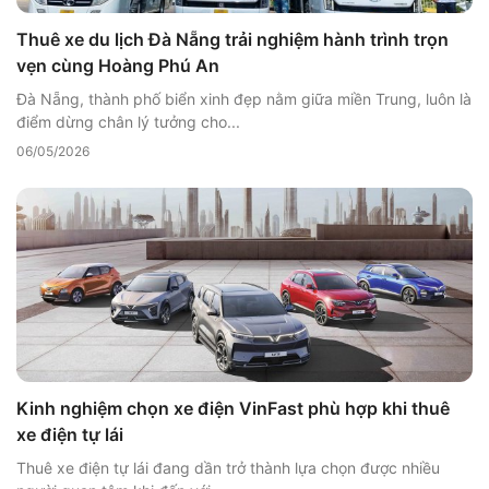
Thuê xe du lịch Đà Nẵng trải nghiệm hành trình trọn
vẹn cùng Hoàng Phú An
Đà Nẵng, thành phố biển xinh đẹp nằm giữa miền Trung, luôn là
điểm dừng chân lý tưởng cho...
06/05/2026
Kinh nghiệm chọn xe điện VinFast phù hợp khi thuê
xe điện tự lái
Thuê xe điện tự lái đang dần trở thành lựa chọn được nhiều