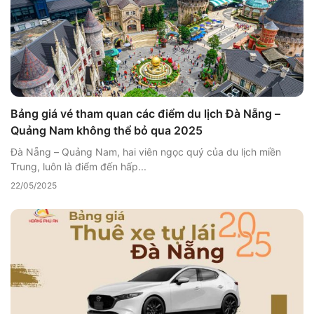
Bảng giá vé tham quan các điểm du lịch Đà Nẵng –
Quảng Nam không thể bỏ qua 2025
Đà Nẵng – Quảng Nam, hai viên ngọc quý của du lịch miền
Trung, luôn là điểm đến hấp...
22/05/2025