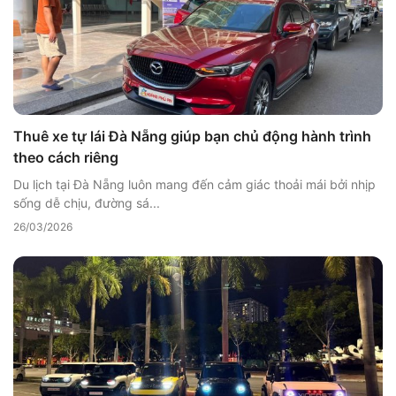
Thuê xe tự lái Đà Nẵng giúp bạn chủ động hành trình
theo cách riêng
Du lịch tại Đà Nẵng luôn mang đến cảm giác thoải mái bởi nhịp
sống dễ chịu, đường sá...
26/03/2026