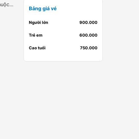
Vé vào VinEco (khu trồng nông sản sạch thuộc một công ty khác của Vingroup)
Bảng giá vé
Người lớn
900.000
Trẻ em
600.000
Cao tuổi
750.000