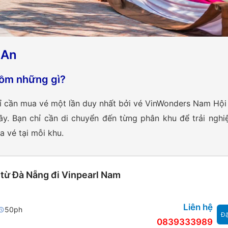
 An
ồm những gì?
ỉ cần mua vé một lần duy nhất bởi vé VinWonders Nam Hội
đây. Bạn chỉ cần di chuyển đến từng phân khu để trải ngh
 vé tại mỗi khu.
từ Đà Nẵng đi Vinpearl Nam
Liên hệ
50ph
Đặ
0839333989