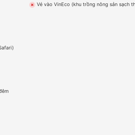
afari)
 đêm