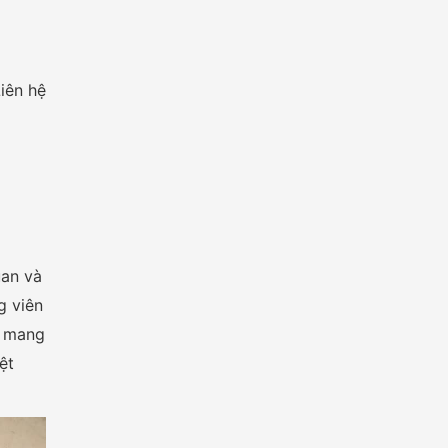
iên hệ
uan và
g viên
h mang
ệt