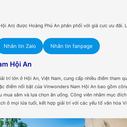
ội An) được Hoàng Phú An phân phối với giá cưc ưu đãi. L
Nhắn tin Zalo
Nhắn tin fanpage
am Hội An
ải trí lớn ở Hội An, Việt Nam, cung cấp nhiều điểm tham q
đặc điểm nổi bật của Vinwonders Nam Hội An bao gồm côn
, khu mua sắm và lựa chọn ăn uống. Công viên nhằm mục đíc
ch ở mọi lứa tuổi, kết hợp giải trí với các yếu tố văn hóa Vi