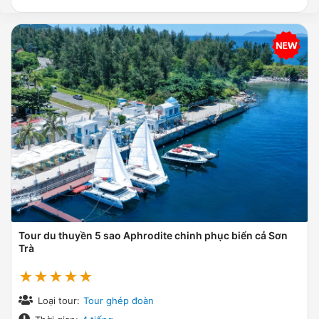
Tour du thuyền 5 sao Aphrodite chinh phục biển cả Sơn
Trà
★★★★★
Loại tour:
Tour ghép đoàn