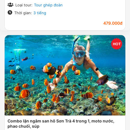
Loại tour:
Tour ghép đoàn
Thời gian:
3 tiếng
479.000đ
Combo lặn ngắm san hô Sơn Trà 4 trong 1, moto nước,
phao chuối, súp