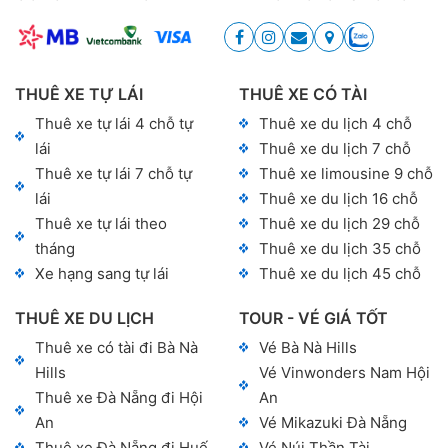
THUÊ XE TỰ LÁI
THUÊ XE CÓ TÀI
Thuê xe tự lái 4 chỗ tự
Thuê xe du lịch 4 chỗ
lái
Thuê xe du lịch 7 chỗ
Thuê xe tự lái 7 chỗ tự
Thuê xe limousine 9 chỗ
lái
Thuê xe du lịch 16 chỗ
Thuê xe tự lái theo
Thuê xe du lịch 29 chỗ
tháng
Thuê xe du lịch 35 chỗ
Xe hạng sang tự lái
Thuê xe du lịch 45 chỗ
THUÊ XE DU LỊCH
TOUR - VÉ GIÁ TỐT
Thuê xe có tài đi Bà Nà
Vé Bà Nà Hills
Hills
Vé Vinwonders Nam Hội
Thuê xe Đà Nẵng đi Hội
An
An
Vé Mikazuki Đà Nẵng
Thuê xe Đà Nẵng đi Huế
Vé Núi Thần Tài