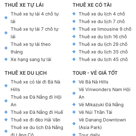
THUÊ XE TỰ LÁI
THUÊ XE CÓ TÀI
Thuê xe tự lái 4 chỗ tự
Thuê xe du lịch 4 chỗ
lái
Thuê xe du lịch 7 chỗ
Thuê xe tự lái 7 chỗ tự
Thuê xe limousine 9 chỗ
lái
Thuê xe du lịch 16 chỗ
Thuê xe tự lái theo
Thuê xe du lịch 29 chỗ
tháng
Thuê xe du lịch 35 chỗ
Xe hạng sang tự lái
Thuê xe du lịch 45 chỗ
THUÊ XE DU LỊCH
TOUR - VÉ GIÁ TỐT
Thuê xe có tài đi Bà Nà
Vé Bà Nà Hills
Hills
Vé Vinwonders Nam Hội
Thuê xe Đà Nẵng đi Hội
An
An
Vé Mikazuki Đà Nẵng
Thuê xe Đà Nẵng đi Huế
Vé Núi Thần Tài
Thuê xe đi đèo Hải Vân
Vé Danang Downtown
Thuê xe du lịch Đà Nẵng
(Asia Park)
đi Lăng Cô
Tour daily