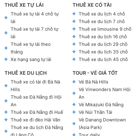
THUÊ XE TỰ LÁI
THUÊ XE CÓ TÀI
Thuê xe tự lái 4 chỗ tự
Thuê xe du lịch 4 chỗ
lái
Thuê xe du lịch 7 chỗ
Thuê xe tự lái 7 chỗ tự
Thuê xe limousine 9 chỗ
lái
Thuê xe du lịch 16 chỗ
Thuê xe tự lái theo
Thuê xe du lịch 29 chỗ
tháng
Thuê xe du lịch 35 chỗ
Xe hạng sang tự lái
Thuê xe du lịch 45 chỗ
THUÊ XE DU LỊCH
TOUR - VÉ GIÁ TỐT
Thuê xe có tài đi Bà Nà
Vé Bà Nà Hills
Hills
Vé Vinwonders Nam Hội
Thuê xe Đà Nẵng đi Hội
An
An
Vé Mikazuki Đà Nẵng
Thuê xe Đà Nẵng đi Huế
Vé Núi Thần Tài
Thuê xe đi đèo Hải Vân
Vé Danang Downtown
Thuê xe du lịch Đà Nẵng
(Asia Park)
đi Lăng Cô
Tour daily