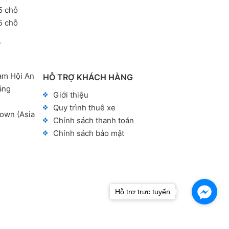
5 chỗ
5 chỗ
T
am Hội An
HỖ TRỢ KHÁCH HÀNG
ẵng
Giới thiệu
Quy trình thuê xe
own (Asia
Chính sách thanh toán
Chính sách bảo mật
Hỗ trợ trực tuyến
Thiết kế và vận hành website:
NR Global