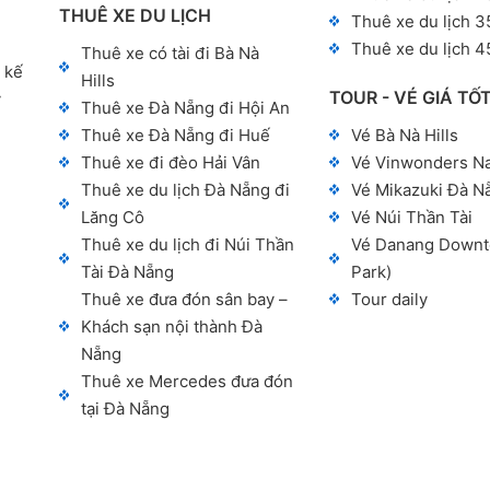
THUÊ XE DU LỊCH
Thuê xe du lịch 3
Thuê xe du lịch 4
Thuê xe có tài đi Bà Nà
 kế
Hills
TOUR - VÉ GIÁ TỐ
y
Thuê xe Đà Nẵng đi Hội An
Thuê xe Đà Nẵng đi Huế
Vé Bà Nà Hills
Thuê xe đi đèo Hải Vân
Vé Vinwonders N
Thuê xe du lịch Đà Nẵng đi
Vé Mikazuki Đà N
Lăng Cô
Vé Núi Thần Tài
Thuê xe du lịch đi Núi Thần
Vé Danang Downt
Tài Đà Nẵng
Park)
Thuê xe đưa đón sân bay –
Tour daily
Khách sạn nội thành Đà
Nẵng
Thuê xe Mercedes đưa đón
tại Đà Nẵng