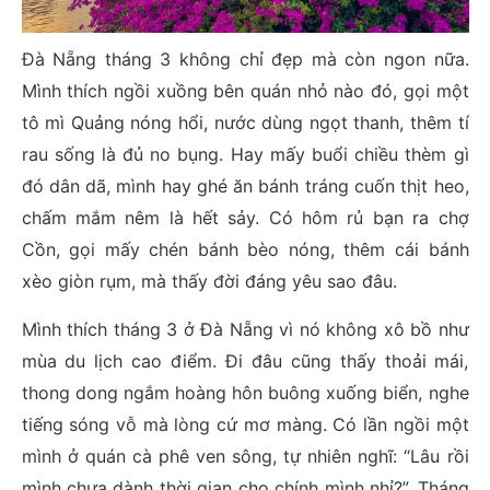
Đà Nẵng tháng 3 không chỉ đẹp mà còn ngon nữa.
Mình thích ngồi xuồng bên quán nhỏ nào đó, gọi một
tô mì Quảng nóng hổi, nước dùng ngọt thanh, thêm tí
rau sống là đủ no bụng. Hay mấy buổi chiều thèm gì
đó dân dã, mình hay ghé ăn bánh tráng cuốn thịt heo,
chấm mắm nêm là hết sảy. Có hôm rủ bạn ra chợ
Cồn, gọi mấy chén bánh bèo nóng, thêm cái bánh
xèo giòn rụm, mà thấy đời đáng yêu sao đâu.
Mình thích tháng 3 ở Đà Nẵng vì nó không xô bồ như
mùa du lịch cao điểm. Đi đâu cũng thấy thoải mái,
thong dong ngắm hoàng hôn buông xuống biển, nghe
tiếng sóng vỗ mà lòng cứ mơ màng. Có lần ngồi một
mình ở quán cà phê ven sông, tự nhiên nghĩ: “Lâu rồi
mình chưa dành thời gian cho chính mình nhỉ?”. Tháng