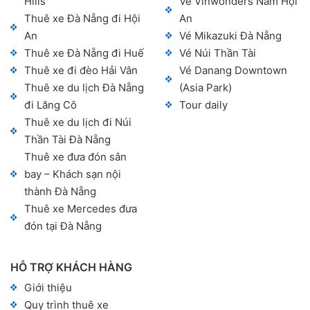
Hills
Vé Vinwonders Nam Hội
Thuê xe Đà Nẵng đi Hội
An
An
Vé Mikazuki Đà Nẵng
Thuê xe Đà Nẵng đi Huế
Vé Núi Thần Tài
Thuê xe đi đèo Hải Vân
Vé Danang Downtown
Thuê xe du lịch Đà Nẵng
(Asia Park)
đi Lăng Cô
Tour daily
Thuê xe du lịch đi Núi
Thần Tài Đà Nẵng
Thuê xe đưa đón sân
bay – Khách sạn nội
thành Đà Nẵng
Thuê xe Mercedes đưa
đón tại Đà Nẵng
HỖ TRỢ KHÁCH HÀNG
Giới thiệu
Quy trình thuê xe