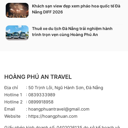
Khách sạn view đẹp xem pháo hoa quốc tế Đà
Nẵng DIFF 2026
Thuê xe du lịch Đà Nẵng trải nghiệm hành
trình trọn vẹn cùng Hoàng Phú An
HOÀNG PHÚ AN TRAVEL
Địa chỉ
: 50 Trịnh Lỗi, Ngũ Hành Sơn, Đà Nẵng
Hotline 1
: 0839333989
Hotline 2
: 0899918958
Email
: hoangphuantravel@gmail.com
Website
: https://hoangphuan.com
Giấy phép kinh doanh số: 0402026135 do sở kế hoạch và